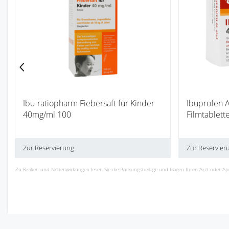
Ibu-ratiopharm Fiebersaft für Kinder
Ibuprofen 
40mg/ml 100
Filmtablett
Zur Reservierung
Zur Reservier
Zu Risiken und Nebenwirkungen lesen Sie die Packungsbeilage und fragen Ihren Arzt oder Apoth