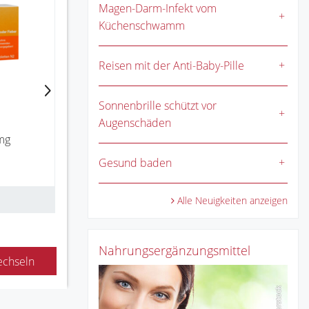
Nasenspray sine AL 0.5 mg/ml
Magen-Darm-Infekt vom
Nasenspray 10
Küchenschwamm
Reisen mit der Anti-Baby-Pille
Sonnenbrille schützt vor
Augenschäden
mg
Ib
4
Gesund baden
Zur Reservierung
Zu
Alle Neuigkeiten anzeigen
Nahrungsergänzungsmittel
echseln