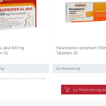
AL akut 400 mg
Paracetamol-ratiopharm 500
en 50
Tabletten 20
ung
Zur Reservierung
eker (bei Tierarzneimitteln Ihren Tierarzt).
zur Reservierung w