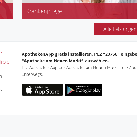
Krankenpflege
Diabetikerversorgung
Inkontinenz
Alle Leistungen
Kompressionsstrümpfe
Stützstrümpfe
f
ApothekenApp gratis installieren, PLZ "23758" eingeb
"Apotheke am Neuen Markt" auswählen.
droid-
Die ApothekenApp der Apotheke am Neuen Markt - die Apo
unterwegs.
n,
s