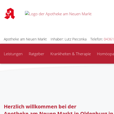
Gut leben mit Vorhofflimmern
Keine Chance dem Schlaganfall!
mehr lesen
Apotheke am Neuen Markt
Inhaber: Lutz Pieconka
Telefon:
04361
Leistungen
Ratgeber
Krankheiten & Therapie
Homöopa
Herzlich willkommen bei der
Apotheke am Neuen Markt in Oldenburg in 