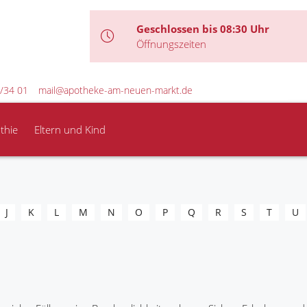
Geschlossen bis 08:30 Uhr
Öffnungszeiten
/34 01
mail@apotheke-am-neuen-markt.de
thie
Eltern und Kind
J
K
L
M
N
O
P
Q
R
S
T
U