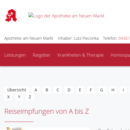
Apotheke am Neuen Markt
Inhaber: Lutz Pieconka
Telefon:
04361
Leistungen
Ratgeber
Krankheiten & Therapie
Homöopa
Übersicht
A
B
C
D
E
F
G
H
I
X
Y
Z
Reiseimpfungen von A bis Z