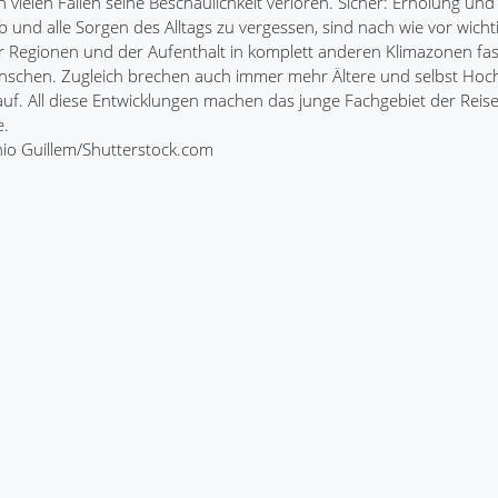
n vielen Fällen seine Beschaulichkeit verloren. Sicher: Erholung un
b und alle Sorgen des Alltags zu vergessen, sind nach wie vor wicht
r Regionen und der Aufenthalt in komplett anderen Klimazonen fas
schen. Zugleich brechen auch immer mehr Ältere und selbst Hoc
 auf. All diese Entwicklungen machen das junge Fachgebiet der Reis
e.
onio Guillem/Shutterstock.com