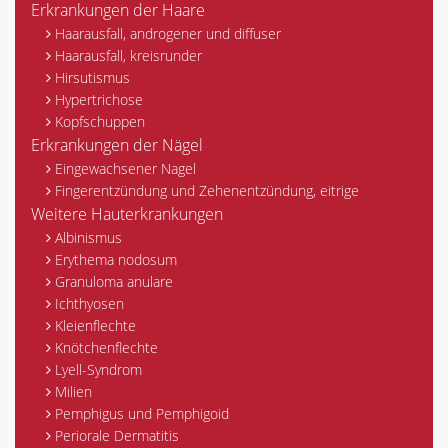
Erkrankungen der Haare
Haarausfall, androgener und diffuser
Haarausfall, kreisrunder
Hirsutismus
Hypertrichose
Kopfschuppen
Erkrankungen der Nägel
Eingewachsener Nagel
Fingerentzündung und Zehenentzündung, eitrige
Weitere Hauterkrankungen
Albinismus
Erythema nodosum
Granuloma anulare
Ichthyosen
Kleienflechte
Knötchenflechte
Lyell-Syndrom
Milien
Pemphigus und Pemphigoid
Periorale Dermatitis