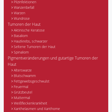
Pilzinfektionen
Wanzenbefall
Warzen
Wundrose
Tumoren der Haut
Aktinische Keratose
Basaliom
Hautkrebs, schwarzer
Seltene Tumoren der Haut
Spinaliom
Pigmentveränderungen und gutartige Tumoren der
Haut
Alterswarze
Blutschwamm
Fettgewebsgeschwulst
Feuermal
Grützbeutel
Muttermal
Weißfleckenkrankheit
Xanthelasmen und Xanthome