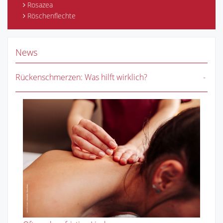
Rosazea
Röschenflechte
News
Rückenschmerzen: Was hilft wirklich?